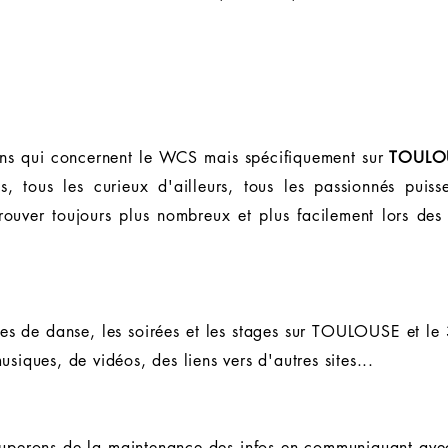
tions qui concernent le WCS mais spécifiquement sur
TOULOU
s, tous les curieux d'ailleurs, tous les passionnés puiss
rouver toujours plus nombreux et plus facilement lors des
oles de danse, les soirées et les stages sur TOULOUSE et 
siques, de vidéos, des liens vers d'autres sites...
perons de la maintenance des infos en communiquant avec v