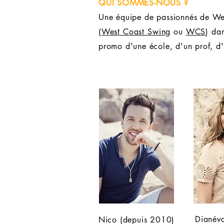
QUI SOMMES-NOUS ?
Une équipe de passionnés de Wes
(
West Coast Swing
ou
WCS
) da
promo d'une école, d'un prof, d'
Dianév
Nico (depuis 2010)