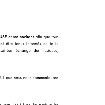
SE et ses environs
afin que tous
ent être tenus informés de toute
 soirées, échanger des musiques,
le 31 que nous nous communiquons
ous, les élèves, les profs et les